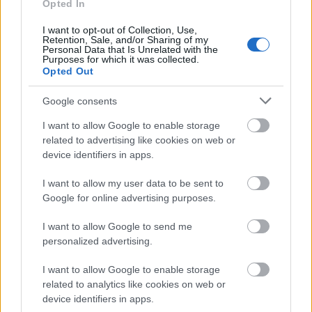
minden fogyasztói ...
Opted In
I want to opt-out of Collection, Use,
Retention, Sale, and/or Sharing of my
Personal Data that Is Unrelated with the
Purposes for which it was collected.
Opted Out
Google consents
I want to allow Google to enable storage
related to advertising like cookies on web or
device identifiers in apps.
I want to allow my user data to be sent to
Google for online advertising purposes.
I want to allow Google to send me
personalized advertising.
“A körforgásos gazdaság maga a
CHEP üzleti modellje.”
I want to allow Google to enable storage
related to analytics like cookies on web or
Mihály Eszter
•
2023. december 12.
0
device identifiers in apps.