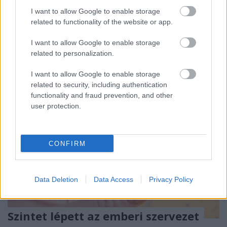
I want to allow Google to enable storage
A
CHEP
raklap bérbeadással foglalkozó nemzetközi
related to functionality of the website or app.
vállalat partnereinek segít csökkenteni a széndioxid
kibocsátását, emellett nagy hangsúlyt fektet ...
I want to allow Google to enable storage
related to personalization.
I want to allow Google to enable storage
related to security, including authentication
functionality and fraud prevention, and other
user protection.
CONFIRM
Data Deletion
Data Access
Privacy Policy
Szintet lépett az emberi szervezet