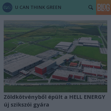
U CAN THINK GREEN
Zöldkötvényből épült a HELL ENERGY
új szikszói gyára