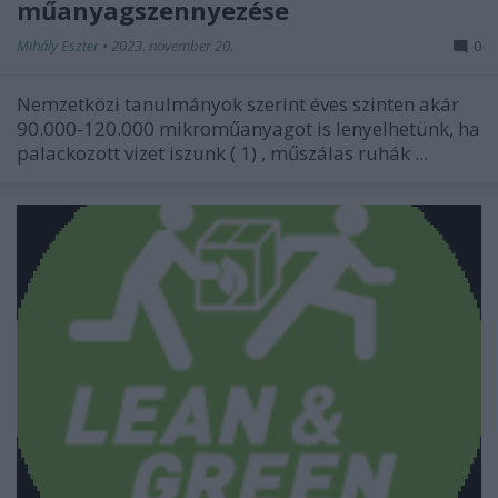
műanyagszennyezése
Mihály Eszter
•
2023. november 20.
0
Nemzetközi tanulmányok szerint éves szinten akár
90.000-120.000 mikroműanyagot is lenyelhetünk, ha
palackozott vizet iszunk (
1)
, műszálas ruhák ...