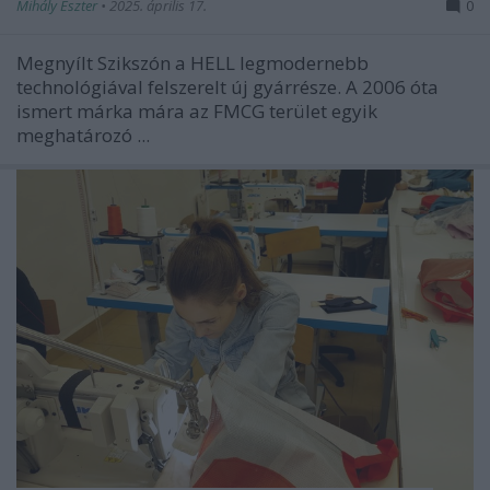
Mihály Eszter
•
2025. április 17.
0
Megnyílt Szikszón a HELL legmodernebb
technológiával felszerelt új gyárrésze. A
2006 óta
ismert
márka mára az FMCG terület egyik
meghatározó ...