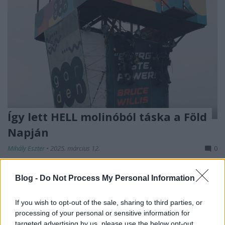
Így lett HELL molinóból táska a Föld
Napján
Mihály Eszter
•
2025. március 12.
0
A HELL ENERGY 2024 áprilisában, a Föld Napján egy
Blog -
Do Not Process My Personal Information
különleges varró workshopot szervezet, ahol a
Budapest Garden-ben lecserélt régi arculattal ...
If you wish to opt-out of the sale, sharing to third parties, or
processing of your personal or sensitive information for
targeted advertising by us, please use the below opt-out