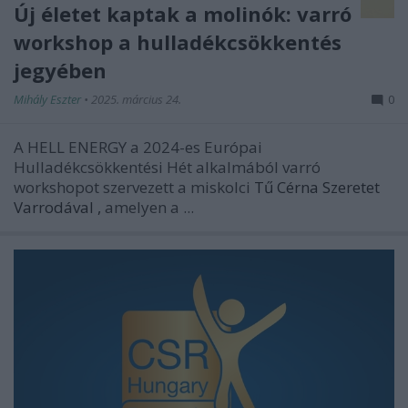
Új életet kaptak a molinók: varró
workshop a hulladékcsökkentés
jegyében
Mihály Eszter
•
2025. március 24.
0
A HELL ENERGY a 2024-es Európai
Hulladékcsökkentési Hét alkalmából varró
workshopot szervezett a miskolci
Tű Cérna Szeretet
Varrodával
,
amelyen a ...