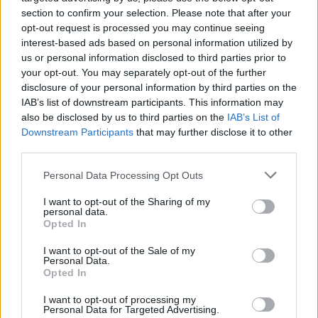
section to confirm your selection. Please note that after your
opt-out request is processed you may continue seeing
interest-based ads based on personal information utilized by
us or personal information disclosed to third parties prior to
your opt-out. You may separately opt-out of the further
disclosure of your personal information by third parties on the
IAB’s list of downstream participants. This information may
also be disclosed by us to third parties on the
IAB’s List of
Downstream Participants
that may further disclose it to other
third parties.
Please note that this website/app uses one or more Google
Personal Data Processing Opt Outs
services and may gather and store information including but
not limited to your visit or usage behaviour. You may click to
I want to opt-out of the Sharing of my
Két éves a HELLoALU
personal data.
grant or deny consent to Google and its third-party tags to
Opted In
use your data for below specified purposes in below Google
Mihály Eszter
•
2024. január 19.
0
consent section.
I want to opt-out of the Sale of my
Personal Data.
A HELL ENERGY HELLo ALU szemléletformáló
Opted In
programsorozatának keretében 2023-ban olyan
I want to opt-out of processing my
edukációs aktivitások valósultak meg, amelyek
Personal Data for Targeted Advertising.