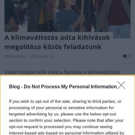
A klímaváltozás adta kihívások
megoldása közös feladatunk
Mihály Eszter
•
2023. július 26.
0
Vajon hogyan élik meg a fiatalok a klímaváltozás
kérdéseit, mennyire tudatosak vásárláskor és
mennyire tartják fontosnak a szelektív ...
Blog -
Do Not Process My Personal Information
If you wish to opt-out of the sale, sharing to third parties, or
processing of your personal or sensitive information for
targeted advertising by us, please use the below opt-out
section to confirm your selection. Please note that after your
opt-out request is processed you may continue seeing
interest-based ads based on personal information utilized by