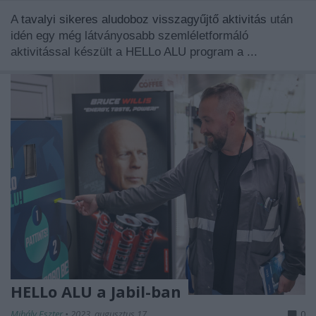
A
tavalyi sikeres aludoboz visszagyűjtő aktivitás
után
idén egy még látványosabb szemléletformáló
aktivitással készült a HELLo ALU program a ...
HELLo ALU a Jabil-ban
Mihály Eszter
•
2023. augusztus 17.
0