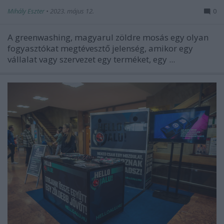
Mihály Eszter
•
2023. május 12.
0
A greenwashing, magyarul zöldre mosás egy olyan
fogyasztókat megtévesztő jelenség, amikor egy
vállalat vagy szervezet egy terméket, egy ...