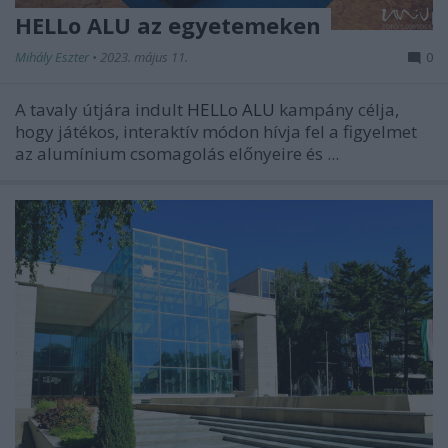
HELLo ALU az egyetemeken
Mihály Eszter
•
2023. május 11.
0
A tavaly útjára indult
HELLo ALU
kampány célja,
hogy játékos, interaktív módon hívja fel a figyelmet
az alumínium csomagolás előnyeire és ...