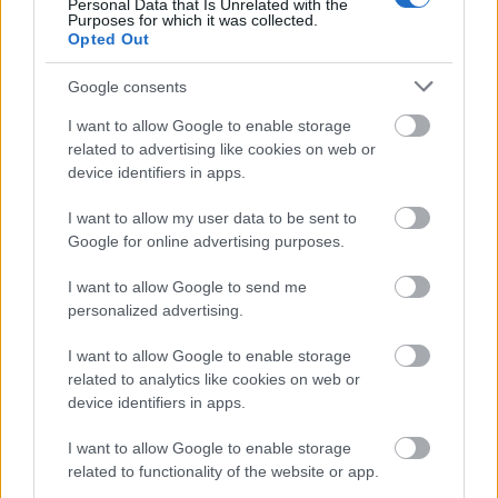
Personal Data that Is Unrelated with the
Purposes for which it was collected.
Opted Out
Google consents
I want to allow Google to enable storage
related to advertising like cookies on web or
device identifiers in apps.
I want to allow my user data to be sent to
Google for online advertising purposes.
I want to allow Google to send me
Több mint 10.000 aludobozt
personalized advertising.
gyűjtöttek vissza a Miskolci
I want to allow Google to enable storage
Egyetemen alig egy hónap alatt
related to analytics like cookies on web or
device identifiers in apps.
Mihály Eszter
•
2023. június 09.
0
I want to allow Google to enable storage
A Miskolci Egyetemmel együttműködve Alumánia
related to functionality of the website or app.
edukációs aktivitásunk célja az volt, hogy az