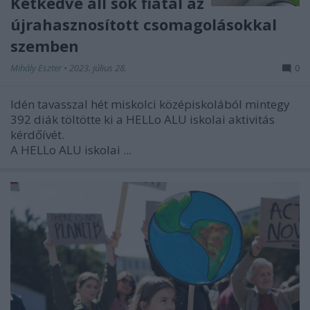
Kétkedve áll sok fiatal az
újrahasznosított csomagolásokkal
szemben
Mihály Eszter
•
2023. július 28.
0
Idén tavasszal hét miskolci középiskolából mintegy
392 diák töltötte ki a HELLo ALU iskolai aktivitás
kérdőívét.
A HELLo ALU iskolai ...