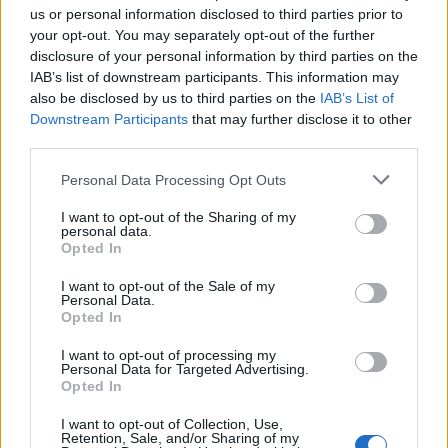
us or personal information disclosed to third parties prior to
your opt-out. You may separately opt-out of the further
disclosure of your personal information by third parties on the
IAB’s list of downstream participants. This information may
also be disclosed by us to third parties on the
IAB’s List of
Downstream Participants
that may further disclose it to other
third parties.
Please note that this website/app uses one or more Google
Personal Data Processing Opt Outs
Az alumínium szerepe a körforgásos
services and may gather and store information including but
gazdaságban
not limited to your visit or usage behaviour. You may click to
I want to opt-out of the Sharing of my
personal data.
grant or deny consent to Google and its third-party tags to
Opted In
Mihály Eszter
•
2023. július 17.
0
use your data for below specified purposes in below Google
consent section.
I want to opt-out of the Sale of my
Personal Data.
A Circular Aluminium Action Plan szerint az
Opted In
alumínium kulcsfontosságú szerepet játszhat
Európa klímasemleges és körforgásos gazdaságra
I want to opt-out of processing my
való ...
Personal Data for Targeted Advertising.
Opted In
I want to opt-out of Collection, Use,
Retention, Sale, and/or Sharing of my