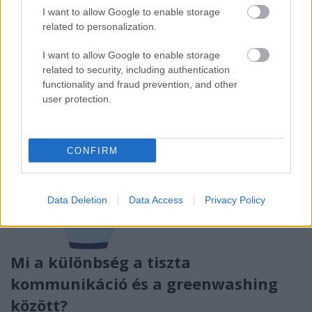
alumínium értékére és szelektív gyűjtésének ...
I want to allow Google to enable storage
related to personalization.
I want to allow Google to enable storage
related to security, including authentication
functionality and fraud prevention, and other
user protection.
CONFIRM
Data Deletion
Data Access
Privacy Policy
Mi a különbség a tiszta
kommunikáció és a greenwashing
között?