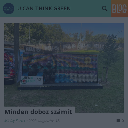
U CAN THINK GREEN
Minden doboz számít
Mihály Eszter
•
2023. augusztus 18.
0