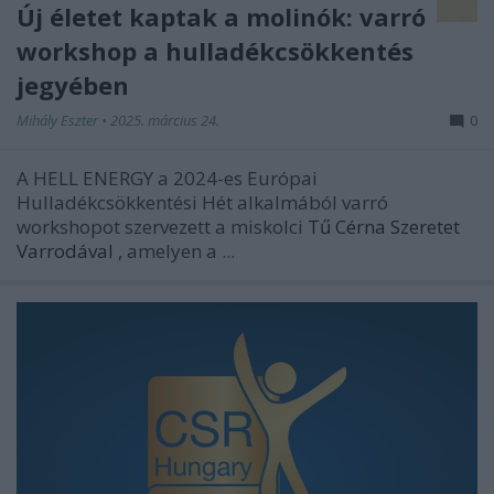
Új életet kaptak a molinók: varró
workshop a hulladékcsökkentés
jegyében
Mihály Eszter
•
2025. március 24.
0
A HELL ENERGY a 2024-es Európai
Hulladékcsökkentési Hét alkalmából varró
workshopot szervezett a miskolci
Tű Cérna Szeretet
Varrodával
,
amelyen a ...