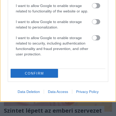
I want to allow Google to enable storage
A
CHEP
raklap bérbeadással foglalkozó nemzetközi
related to functionality of the website or app.
vállalat partnereinek segít csökkenteni a széndioxid
kibocsátását, emellett nagy hangsúlyt fektet ...
I want to allow Google to enable storage
related to personalization.
I want to allow Google to enable storage
related to security, including authentication
functionality and fraud prevention, and other
user protection.
CONFIRM
Data Deletion
Data Access
Privacy Policy
Szintet lépett az emberi szervezet