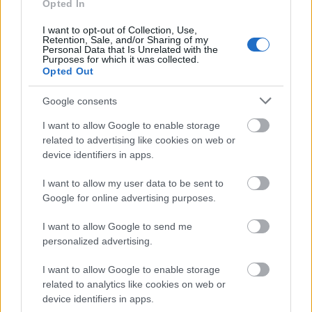
minden fogyasztói ...
Opted In
I want to opt-out of Collection, Use,
Retention, Sale, and/or Sharing of my
Personal Data that Is Unrelated with the
Purposes for which it was collected.
Opted Out
Google consents
I want to allow Google to enable storage
related to advertising like cookies on web or
device identifiers in apps.
I want to allow my user data to be sent to
Google for online advertising purposes.
I want to allow Google to send me
personalized advertising.
“A körforgásos gazdaság maga a
CHEP üzleti modellje.”
I want to allow Google to enable storage
related to analytics like cookies on web or
Mihály Eszter
•
2023. december 12.
0
device identifiers in apps.