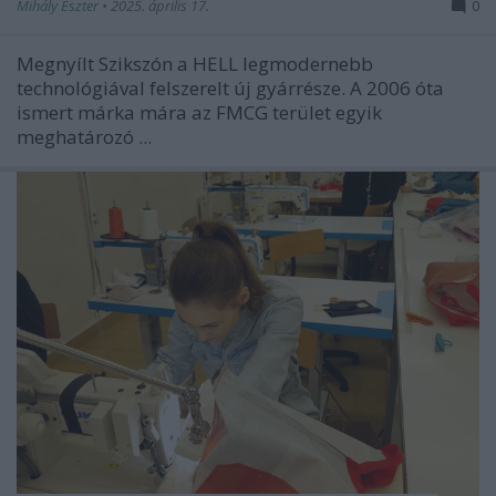
Mihály Eszter
•
2025. április 17.
0
Megnyílt Szikszón a HELL legmodernebb
technológiával felszerelt új gyárrésze. A
2006 óta
ismert
márka mára az FMCG terület egyik
meghatározó ...