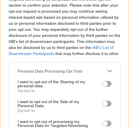
section to confirm your selection. Please note that after your
opt-out request is processed you may continue seeing
interest-based ads based on personal information utilized by
us or personal information disclosed to third parties prior to
your opt-out. You may separately opt-out of the further
disclosure of your personal information by third parties on the
IAB’s list of downstream participants. This information may
also be disclosed by us to third parties on the
IAB’s List of
Downstream Participants
that may further disclose it to other
third parties.
Please note that this website/app uses one or more Google
Personal Data Processing Opt Outs
services and may gather and store information including but
not limited to your visit or usage behaviour. You may click to
I want to opt-out of the Sharing of my
Két éves a HELLoALU
personal data.
grant or deny consent to Google and its third-party tags to
Opted In
use your data for below specified purposes in below Google
Mihály Eszter
•
2024. január 19.
0
consent section.
I want to opt-out of the Sale of my
Personal Data.
A HELL ENERGY HELLo ALU szemléletformáló
Opted In
programsorozatának keretében 2023-ban olyan
I want to opt-out of processing my
edukációs aktivitások valósultak meg, amelyek
Personal Data for Targeted Advertising.