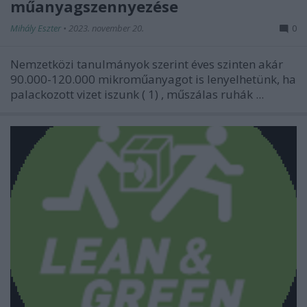
műanyagszennyezése
Mihály Eszter
•
2023. november 20.
0
Nemzetközi tanulmányok szerint éves szinten akár
90.000-120.000 mikroműanyagot is lenyelhetünk, ha
palackozott vizet iszunk (
1)
, műszálas ruhák ...