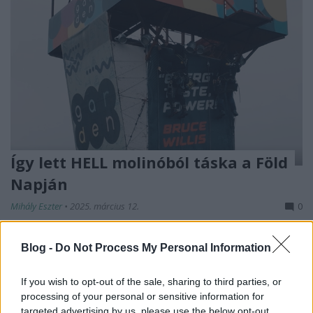
Így lett HELL molinóból táska a Föld
Napján
Mihály Eszter
•
2025. március 12.
0
A HELL ENERGY 2024 áprilisában, a Föld Napján egy
Blog -
Do Not Process My Personal Information
különleges varró workshopot szervezet, ahol a
Budapest Garden-ben lecserélt régi arculattal ...
If you wish to opt-out of the sale, sharing to third parties, or
processing of your personal or sensitive information for
targeted advertising by us, please use the below opt-out