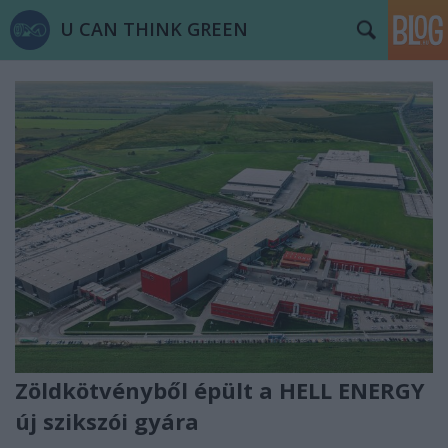
U CAN THINK GREEN
Zöldkötvényből épült a HELL ENERGY
új szikszói gyára