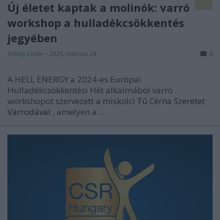
Új életet kaptak a molinók: varró
workshop a hulladékcsökkentés
jegyében
Mihály Eszter
•
2025. március 24.
0
A HELL ENERGY a 2024-es Európai
Hulladékcsökkentési Hét alkalmából varró
workshopot szervezett a miskolci
Tű Cérna Szeretet
Varrodával
,
amelyen a ...