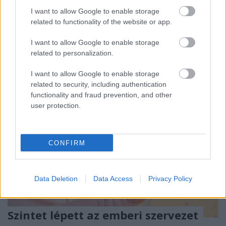
I want to allow Google to enable storage
A
CHEP
raklap bérbeadással foglalkozó nemzetközi
related to functionality of the website or app.
vállalat partnereinek segít csökkenteni a széndioxid
kibocsátását, emellett nagy hangsúlyt fektet ...
I want to allow Google to enable storage
related to personalization.
I want to allow Google to enable storage
related to security, including authentication
functionality and fraud prevention, and other
user protection.
CONFIRM
Data Deletion
Data Access
Privacy Policy
Szintet lépett az emberi szervezet