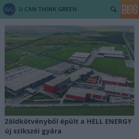
U CAN THINK GREEN
Zöldkötvényből épült a HELL ENERGY
új szikszói gyára