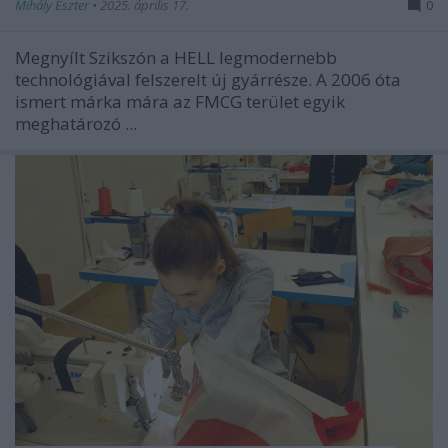
Mihály Eszter
•
2025. április 17.
0
Megnyílt Szikszón a HELL legmodernebb
technológiával felszerelt új gyárrésze. A
2006 óta
ismert
márka mára az FMCG terület egyik
meghatározó ...