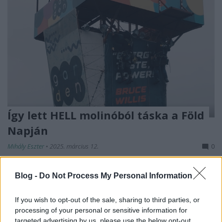
Így lett HELL molinóból táska a Föld
Napján
Mihály Eszter
•
2025. március 12.
0
A HELL ENERGY 2024 áprilisában, a Föld Napján egy
Blog -
Do Not Process My Personal Information
különleges varró workshopot szervezet, ahol a
Budapest Garden-ben lecserélt régi arculattal ...
If you wish to opt-out of the sale, sharing to third parties, or
processing of your personal or sensitive information for
targeted advertising by us, please use the below opt-out