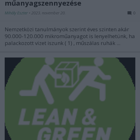
műanyagszennyezése
Mihály Eszter
•
2023. november 20.
0
Nemzetközi tanulmányok szerint éves szinten akár
90.000-120.000 mikroműanyagot is lenyelhetünk, ha
palackozott vizet iszunk (
1)
, műszálas ruhák ...