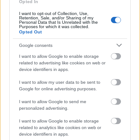
minden fogyasztói ...
Opted In
I want to opt-out of Collection, Use,
Retention, Sale, and/or Sharing of my
Personal Data that Is Unrelated with the
Purposes for which it was collected.
Opted Out
Google consents
I want to allow Google to enable storage
related to advertising like cookies on web or
device identifiers in apps.
I want to allow my user data to be sent to
Google for online advertising purposes.
I want to allow Google to send me
personalized advertising.
“A körforgásos gazdaság maga a
CHEP üzleti modellje.”
I want to allow Google to enable storage
related to analytics like cookies on web or
Mihály Eszter
•
2023. december 12.
0
device identifiers in apps.