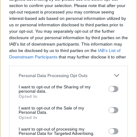
section to confirm your selection. Please note that after your
opt-out request is processed you may continue seeing
interest-based ads based on personal information utilized by
us or personal information disclosed to third parties prior to
your opt-out. You may separately opt-out of the further
disclosure of your personal information by third parties on the
IAB’s list of downstream participants. This information may
also be disclosed by us to third parties on the
IAB’s List of
Downstream Participants
that may further disclose it to other
third parties.
Please note that this website/app uses one or more Google
Personal Data Processing Opt Outs
services and may gather and store information including but
not limited to your visit or usage behaviour. You may click to
I want to opt-out of the Sharing of my
Két éves a HELLoALU
personal data.
grant or deny consent to Google and its third-party tags to
Opted In
use your data for below specified purposes in below Google
Mihály Eszter
•
2024. január 19.
0
consent section.
I want to opt-out of the Sale of my
Personal Data.
A HELL ENERGY HELLo ALU szemléletformáló
Opted In
programsorozatának keretében 2023-ban olyan
I want to opt-out of processing my
edukációs aktivitások valósultak meg, amelyek
Personal Data for Targeted Advertising.